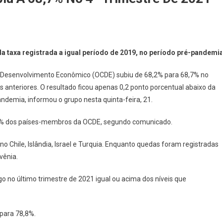
a
da taxa registrada a igual período de 2019, no período pré-pandemi
prego
 Desenvolvimento Econômico (OCDE) subiu de 68,2% para 68,7% no
anteriores. O resultado ficou apenas 0,2 ponto porcentual abaixo da
DE
andemia, informou o grupo nesta quinta-feira, 21.
iu
0% dos países-membros da OCDE, segundo comunicado.
,7%
o Chile, Islândia, Israel e Turquia. Enquanto quedas foram registradas
vênia.
mestre
no último trimestre de 2021 igual ou acima dos níveis que
21
 para 78,8%.