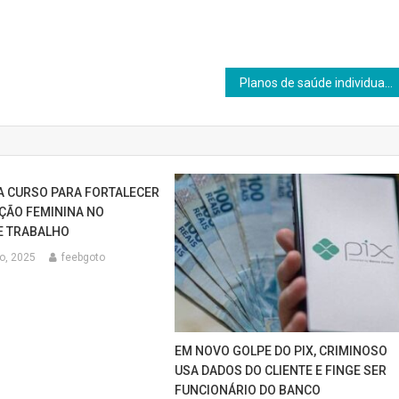
Planos de saúde individuais podem ter reajuste recorde em 2022; entidades projetam alta perto de 16%
 CURSO PARA FORTALECER
AÇÃO FEMININA NO
E TRABALHO
ro, 2025
feebgoto
EM NOVO GOLPE DO PIX, CRIMINOSO
USA DADOS DO CLIENTE E FINGE SER
FUNCIONÁRIO DO BANCO