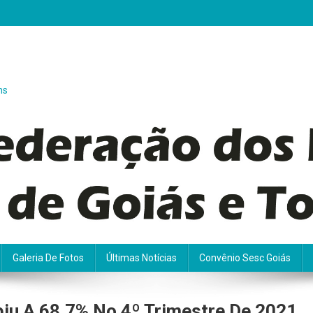
ns
Galeria De Fotos
Últimas Notícias
Convênio Sesc Goiás
u A 68,7% No 4º Trimestre De 2021