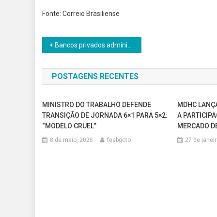
Fonte: Correio Brasiliense
Navegação
Bancos privados administrarem recursos de trabalhadores em fundos estatais de previdência é ideia descabida
de
POSTAGENS RECENTES
Post
MINISTRO DO TRABALHO DEFENDE
MDHC LANÇA
TRANSIÇÃO DE JORNADA 6×1 PARA 5×2:
A PARTICIP
“MODELO CRUEL”
MERCADO D
8 de maio, 2025
feebgoto
27 de janei