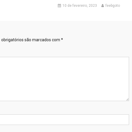
10 de fevereiro, 2023
feebgoto
obrigatórios são marcados com
*