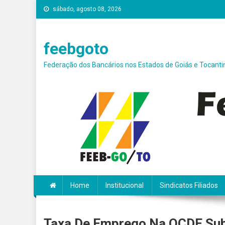
Skip
sábado, agosto 08, 2026
conteúdo
to
content
feebgoto
Federação dos Bancários nos Estados de Goiás e Tocanti
Home
Institucional
Sindicatos Filiados
Taxa De Emprego Na OCDE Subi