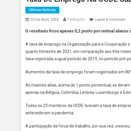
Últimas Notícias
Feebgoto
On
23 De Abril, 2022
Leave A Comment
Tax
O resultado ficou apenas 0,2 ponto porcentual abaixo 
De
Em
A taxa de emprego na Organização para a Cooperação e
Na
quarto trimestre de 2021, em comparação aos três meses 
OC
taxa registrada a igual período de 2019, no período pré-p
Sub
A
Aumentos da taxa de emprego foram registrados em 8
68
No
As maiores altas, acima de 1 ponto porcentual, se deram n
4º
apenas na Bélgica, Colômbia, Letônia, Luxemburgo e Eslo
Tri
De
Todos os 23 membros da OCDE tiveram a taxa de emprego 
20
antecederam a pandemia.
A participação da força de trabalho, por sua vez, cresceu