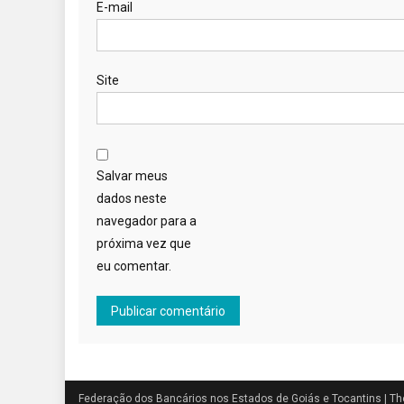
E-mail
Site
Salvar meus
dados neste
navegador para a
próxima vez que
eu comentar.
Federação dos Bancários nos Estados de Goiás e Tocantins
|
Th