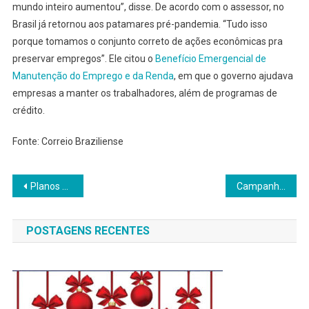
mundo inteiro aumentou”, disse. De acordo com o assessor, no
Brasil já retornou aos patamares pré-pandemia. “Tudo isso
porque tomamos o conjunto correto de ações econômicas pra
preservar empregos”. Ele citou o
Benefício Emergencial de
Manutenção do Emprego e da Renda
, em que o governo ajudava
empresas a manter os trabalhadores, além de programas de
crédito.
Fonte: Correio Braziliense
Navegação
Planos de saúde individuais podem ter reajuste recorde em 2022; entidades projetam alta perto de 16%
Campanha de vacinação da gripe no Banco Santander
de
POSTAGENS RECENTES
Post