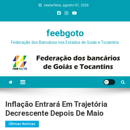
Skip
sexta-feira, agosto 07, 2026
conteúdo
to
content
feebgoto
Federação dos Bancários nos Estados de Goiás e Tocantins
Inflação Entrará Em Trajetória
Decrescente Depois De Maio
Últimas Notícias