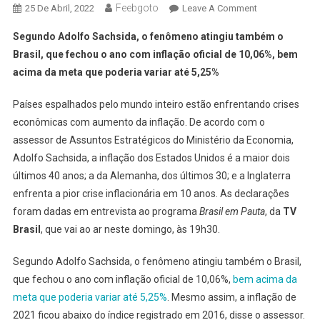
Feebgoto
On
25 De Abril, 2022
Leave A Comment
Inflação
Segundo Adolfo Sachsida, o fenômeno atingiu também o
Entrará
Brasil, que fechou o ano com inflação oficial de 10,06%, bem
Em
acima da meta que poderia variar até 5,25%
Trajetória
Decrescente
Países espalhados pelo mundo inteiro estão enfrentando crises
Depois
econômicas com aumento da inflação. De acordo com o
De
Maio
assessor de Assuntos Estratégicos do Ministério da Economia,
Adolfo Sachsida, a inflação dos Estados Unidos é a maior dois
últimos 40 anos; a da Alemanha, dos últimos 30; e a Inglaterra
enfrenta a pior crise inflacionária em 10 anos. As declarações
foram dadas em entrevista ao programa
Brasil em Pauta
, da
TV
Brasil
, que vai ao ar neste domingo, às 19h30.
Segundo Adolfo Sachsida, o fenômeno atingiu também o Brasil,
que fechou o ano com inflação oficial de 10,06%,
bem acima da
meta que poderia variar até 5,25%
. Mesmo assim, a inflação de
2021 ficou abaixo do índice registrado em 2016, disse o assessor.