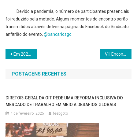
Devido a pandemia, o número de participantes presenciais
foi reduzido pela metade. Alguns momentos do encontro serão
transmitidos através de live na página do Facebook do Sindicato
anfitrião do evento,
@bancariosgo
.
Em 2022, apenas 24% das categorias conseguiram reajuste acima da inflação
VIII Encontro da FEEB-GO/TO esta sendo realizado em Goiânia
POSTAGENS RECENTES
DIRETOR-GERAL DA OIT PEDE UMA REFORMA INCLUSIVA DO
MERCADO DE TRABALHO EM MEIO A DESAFIOS GLOBAIS
4 de fevereiro, 2025
feebgoto