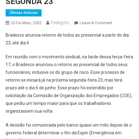
SEGUNDA 23
Últimas Notícias
Feebgoto
On
20 De Maio, 2022
Leave A Comment
COM
Bradesco anuncia retorno de todos ao presencial a partir do dia
FIM
23, até dia 6
DA
ESPIN,
Em reunião com o movimento sindical, na tarde dessa terça-feira
BRADESCO
17, o Bradesco anunciou o retorno ao presencial de todos seus
ANUNCIA
funcionários, inclusive os do grupo de risco. Esse processo de
RETORNO
AO
retorno se iniciará já na próxima segunda-feira 23, mas terá
PRESENCIAL
prazo até o dia 6 de junho. Esse prazo foi estendido por
A
solicitação da Comissão de Organização dos Empregados (COE),
PARTIR
que pediu um tempo maior para que os trabalhadores
DE
organizassem sua volta.
SEGUNDA
23
A decisão foi comunicada pelo banco quase um mês depois de o
governo federal determinar o fim da Espin (Emergência em