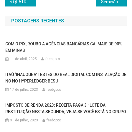
Navegação
QUATRO EM CADA DEZ BRASILEIROS ESTÃO INADIMPLENTES, DIZ LEVANTAMENTO
Seminário Jurídico Contec debate direito sindical e trabalhista
de
POSTAGENS RECENTES
Post
COM O PIX, ROUBO A AGÊNCIAS BANCÁRIAS CAI MAIS DE 90%
EM MINAS
11 de abril, 2025
feebgoto
ITAÚ ‘INAUGURA’ TESTES DO REAL DIGITAL COM INSTALAÇÃO DE
NÓ NO HYPERLEDGER BESU
17 de julho, 2023
feebgoto
IMPOSTO DE RENDA 2023: RECEITA PAGA 3º LOTE DA
RESTITUIÇÃO NESTA SEGUNDA; VEJA SE VOCÊ ESTÁ NO GRUPO
31 de julho, 2023
feebgoto