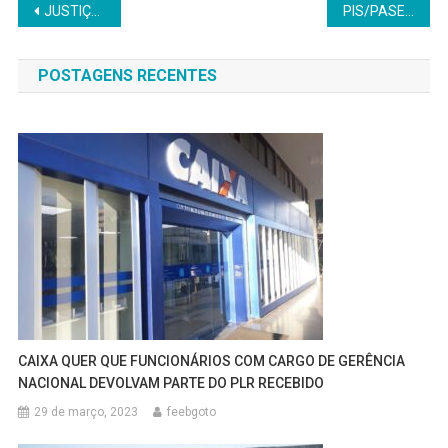
Navegação
JUSTIÇA DETERMINA BLOQUEIO DE VALORES DAS AMERICANAS RETIDOS EM BANCOS
PIS/PASEP: VEJA QUEM VAI PODER RECEBER O BENEFÍCIO EM FEVEREIRO
de
POSTAGENS RECENTES
Post
CAIXA QUER QUE FUNCIONÁRIOS COM CARGO DE GERÊNCIA
NACIONAL DEVOLVAM PARTE DO PLR RECEBIDO
29 de março, 2023
feebgoto