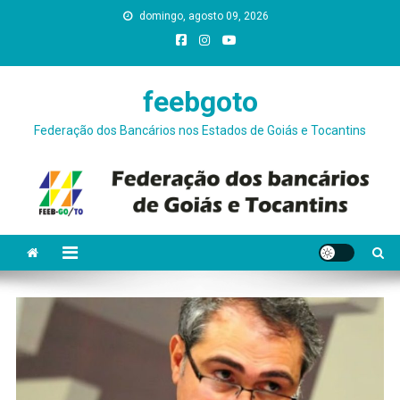
Skip
domingo, agosto 09, 2026
conteúdo
to
content
feebgoto
Federação dos Bancários nos Estados de Goiás e Tocantins