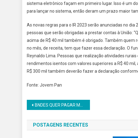
sistema eletrônico façam em primeiro lugar. Isso é um 
para lançar no sistema, então deram um prazo maior tamb
As novas regras para o IR 2023 serão anunciadas no dia 27
pessoas que serão obrigadas a prestar contas à União: 
acima de R$ 40 mil também é obrigado. Também quem rec
no mês, de receita, tem que fazer essa declaração. O fun
Reynaldo Lima. Pessoas que realização atividades rurais e
rendimentos isentos com valores superiores a R$ 40 mil,
R$ 300 mil também deverão fazer a declaração conforme
Fonte: Jovem Pan
Navegação
BNDES QUER PAGAR MENOS DIVIDENDOS, COMO DEMAIS BANCOS PÚBLICOS, DIZ MERCADANTE
de
POSTAGENS RECENTES
Post