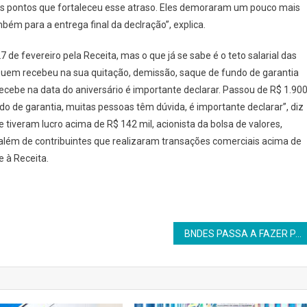
dos pontos que fortaleceu esse atraso. Eles demoraram um pouco mais
ém para a entrega final da declração”, explica.
 de fevereiro pela Receita, mas o que já se sabe é o teto salarial das
“Quem recebeu na sua quitação, demissão, saque de fundo de garantia
ebe na data do aniversário é importante declarar. Passou de R$ 1.90
do de garantia, muitas pessoas têm dúvida, é importante declarar”, diz
 tiveram lucro acima de R$ 142 mil, acionista da bolsa de valores,
 além de contribuintes que realizaram transações comerciais acima de
 à Receita.
BNDES PASSA A FAZER PARTE DA FEBRABAN