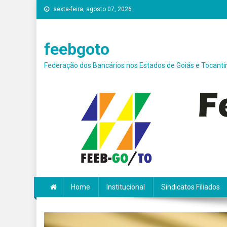
Skip
sexta-feira, agosto 07, 2026
conteúdo
to
content
feebgoto
Federação dos Bancários nos Estados de Goiás e Tocanti
Home
Institucional
Sindicatos Filiados