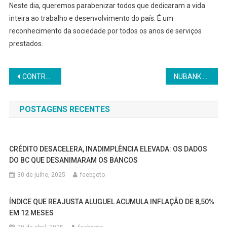
Neste dia, queremos parabenizar todos que dedicaram a vida
inteira ao trabalho e desenvolvimento do país. É um
reconhecimento da sociedade por todos os anos de serviços
prestados.
Navegação
CONTRATAR PESSOAS É MAIS BARATO QUE ADOTAR IA NA MAIORIA DOS EMPREGOS, AFIRMA ESTUDO DO MIT
NUBANK ULTRAPASSA BANCO DO BRASIL E SE TORNA 4º MAIOR BANCO
de
POSTAGENS RECENTES
Post
CRÉDITO DESACELERA, INADIMPLÊNCIA ELEVADA: OS DADOS
DO BC QUE DESANIMARAM OS BANCOS
30 de julho, 2025
feebgoto
ÍNDICE QUE REAJUSTA ALUGUEL ACUMULA INFLAÇÃO DE 8,50%
EM 12 MESES