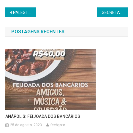
Navegação
PALESTRA – INTELIGÊNCIA ARTIFICIAL
SECRETARIA DE CULTA FAZ APRESENTAÇÃO NO IV ENCONTRO
de
POSTAGENS RECENTES
Post
ANÁPOLIS: FEIJOADA DOS BANCÁRIOS
25 de agosto, 2023
feebgoto