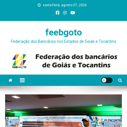
Skip
sexta-feira, agosto 07, 2026
conteúdo
to
content
feebgoto
Federação dos Bancários nos Estados de Goiás e Tocantins