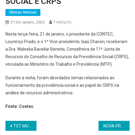
SOCIAL E CRPS
Últimas Notícias
Feebgoto
21 De Janeiro, 2025
Nesta terça-feira, 21 de janeiro, o presidente da CONTEC,
Lourenço Prado, e o 1º Vice-presidente, Isaú Chacon, receberam
a Dra. Waleska Bacellar Benetis, Conselheira da 11ª Junta de
Recursos do Conselho de Recursos da Previdência Social (CRPS),
vinculada ao Ministério do Trabalho e Previdência (MTP).
Durante a visita, foram abordados temas relacionados ao
funcionamento da previdência social e ao papel do CRPS na
análise de recursos administrativos.
Fonte: Contec
Navegação
TST MUDA REGRAS DE RECURSOS DE TRABALHO EM FEVEREIRO; ENTENDA
NOVA PROPOSTA SOBRE O SAQUE-ANIVERSÁRIO DO FGTS AVANÇA NO CONGRESSO; SAIBA O QUE MUDA