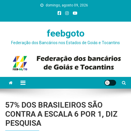
Skip
domingo, agosto 09, 2026
conteúdo
to
content
feebgoto
Federação dos Bancários nos Estados de Goiás e Tocantins
57% DOS BRASILEIROS SÃO
CONTRA A ESCALA 6 POR 1, DIZ
PESQUISA