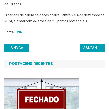
de 18 anos.
O período de coleta de dados ocorreu entre 2 e 4 de dezembro de
2024, e a margem de erro é de 2,5 pontos porcentuais.
Fonte:
CNN
Navegação
SINDICATO INICIA ENTREGA DE NOVAS CARTEIRINHAS PARA BANCÁRIOS FILIADOS
SANTANDER BRASIL REGISTRA LUCRO 75% MAIOR NO 4º TRI
de
POSTAGENS RECENTES
Post