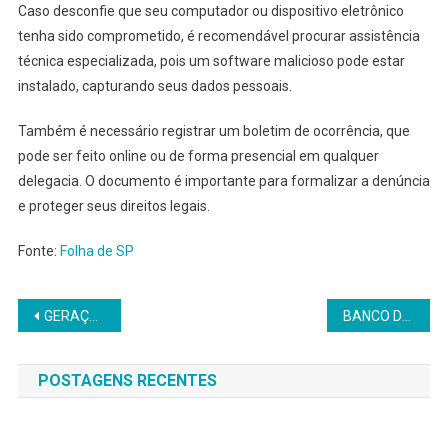
Caso desconfie que seu computador ou dispositivo eletrônico
tenha sido comprometido, é recomendável procurar assistência
técnica especializada, pois um software malicioso pode estar
instalado, capturando seus dados pessoais.
Também é necessário registrar um boletim de ocorrência, que
pode ser feito online ou de forma presencial em qualquer
delegacia. O documento é importante para formalizar a denúncia
e proteger seus direitos legais.
Fonte:
Folha de SP
Navegação
GERAÇÃO Z SÓ PEDE OPINIÃO DO CHEFE EM ÚLTIMO CASO; O QUE GESTORES PODEM EXTRAIR DISSO?
BANCO DO BRASIL HORAS NEGATIVAS DO ACT COVID: PARCELAMENTO, DÉBITO EM FOLHA E ANISTIA PARA CASOS EXCEPCIONAIS
de
POSTAGENS RECENTES
Post