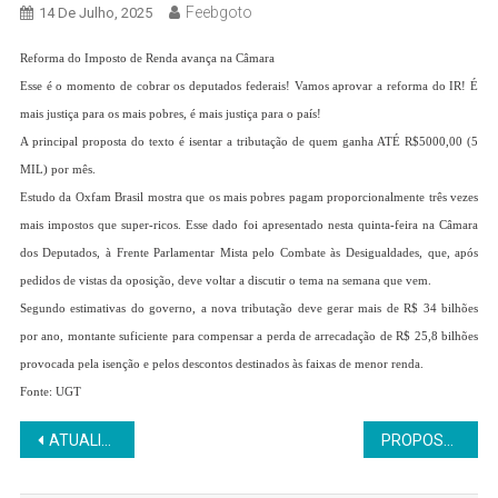
Feebgoto
14 De Julho, 2025
Reforma do Imposto de Renda avança na Câmara
Esse é o momento de cobrar os deputados federais! Vamos aprovar a reforma do IR! É
mais justiça para os mais pobres, é mais justiça para o país!
A principal proposta do texto é isentar a tributação de quem ganha ATÉ R$5000,00 (5
MIL) por mês.
Estudo da Oxfam Brasil mostra que os mais pobres pagam proporcionalmente três vezes
mais impostos que super-ricos. Esse dado foi apresentado nesta quinta-feira na Câmara
dos Deputados, à Frente Parlamentar Mista pelo Combate às Desigualdades, que, após
pedidos de vistas da oposição, deve voltar a discutir o tema na semana que vem.
Segundo estimativas do governo, a nova tributação deve gerar mais de R$ 34 bilhões
por ano, montante suficiente para compensar a perda de arrecadação de R$ 25,8 bilhões
provocada pela isenção e pelos descontos destinados às faixas de menor renda.
Fonte: UGT
Navegação
ATUALIZAÇÃO SOBRE A AÇÃO CIVIL PÚBLICA CONTRA A PREVI E O BANCO DO BRASIL – BENEFÍCIO ESPECIAL TEMPORÁRIO (BET)
PROPOSTA DE AUMENTO NA CONTRIBUIÇÃO DOS ASSOCIADOS À CASSI É RECUSADA
de