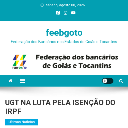
Skip
sábado, agosto 08, 2026
conteúdo
to
content
feebgoto
Federação dos Bancários nos Estados de Goiás e Tocantins
UGT NA LUTA PELA ISENÇÃO DO
IRPF
Últimas Notícias