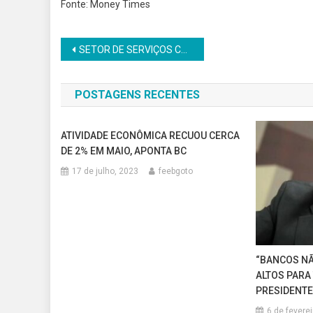
Fonte: Money Times
Navegação
SETOR DE SERVIÇOS CRESCE 0,1% EM MAIO E ATINGE RECORDE DA SÉRIE
de
POSTAGENS RECENTES
Post
ATIVIDADE ECONÔMICA RECUOU CERCA
DE 2% EM MAIO, APONTA BC
17 de julho, 2023
feebgoto
“BANCOS NÃ
ALTOS PARA 
PRESIDENTE
6 de feverei