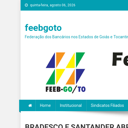
Skip
quinta-feira, agosto 06, 2026
conteúdo
to
content
feebgoto
Federação dos Bancários nos Estados de Goiás e Tocanti
Home
Institucional
Sindicatos Filiados
BRADESCO E SANTANDER AB