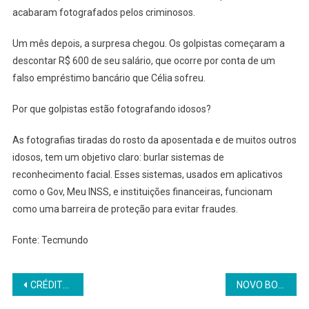
acabaram fotografados pelos criminosos.
Um mês depois, a surpresa chegou. Os golpistas começaram a
descontar R$ 600 de seu salário, que ocorre por conta de um
falso empréstimo bancário que Célia sofreu.
Por que golpistas estão fotografando idosos?
As fotografias tiradas do rosto da aposentada e de muitos outros
idosos, tem um objetivo claro: burlar sistemas de
reconhecimento facial. Esses sistemas, usados em aplicativos
como o Gov, Meu INSS, e instituições financeiras, funcionam
como uma barreira de proteção para evitar fraudes.
Fonte: Tecmundo
Navegação
CRÉDITO DESACELERA, INADIMPLÊNCIA ELEVADA: OS DADOS DO BC QUE DESANIMARAM OS BANCOS
NOVO BOLETIM DO MTE E DIEESE DESTACA NEGOCIAÇÕES COLETIVAS SOBRE INOVAÇÃO TECNOLÓGICA