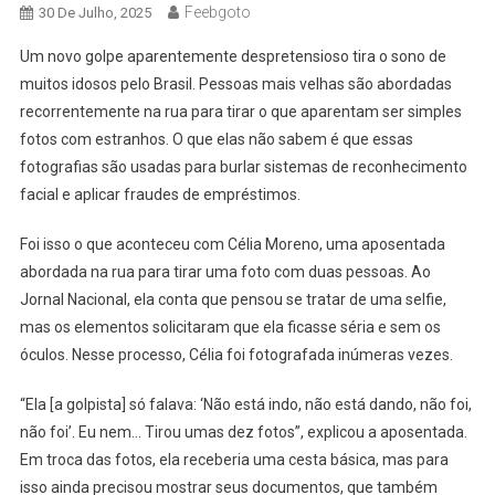
Feebgoto
30 De Julho, 2025
Um novo golpe aparentemente despretensioso tira o sono de
muitos idosos pelo Brasil. Pessoas mais velhas são abordadas
recorrentemente na rua para tirar o que aparentam ser simples
fotos com estranhos. O que elas não sabem é que essas
fotografias são usadas para burlar sistemas de reconhecimento
facial e aplicar fraudes de empréstimos.
Foi isso o que aconteceu com Célia Moreno, uma aposentada
abordada na rua para tirar uma foto com duas pessoas. Ao
Jornal Nacional, ela conta que pensou se tratar de uma selfie,
mas os elementos solicitaram que ela ficasse séria e sem os
óculos. Nesse processo, Célia foi fotografada inúmeras vezes.
“Ela [a golpista] só falava: ‘Não está indo, não está dando, não foi,
não foi’. Eu nem… Tirou umas dez fotos”, explicou a aposentada.
Em troca das fotos, ela receberia uma cesta básica, mas para
isso ainda precisou mostrar seus documentos, que também