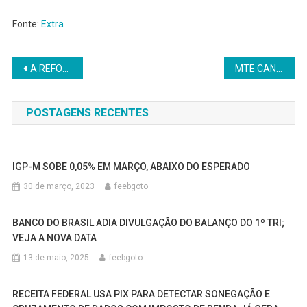
Fonte:
Extra
Navegação
A REFORMA DO CÓDIGO CIVIL E O RETROCESSO INSTITUCIONAL
MTE CANCELA REGISTROS DE ENTIDADES SINDICAIS QUE NÃO MIGRARAM PARA O SISTEMA CNES
de
POSTAGENS RECENTES
Post
IGP-M SOBE 0,05% EM MARÇO, ABAIXO DO ESPERADO
30 de março, 2023
feebgoto
BANCO DO BRASIL ADIA DIVULGAÇÃO DO BALANÇO DO 1º TRI;
VEJA A NOVA DATA
13 de maio, 2025
feebgoto
RECEITA FEDERAL USA PIX PARA DETECTAR SONEGAÇÃO E