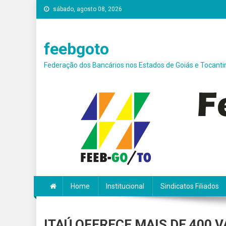
Skip
sábado, agosto 08, 2026
conteúdo
to
content
feebgoto
Federação dos Bancários nos Estados de Goiás e Tocanti
Home
Institucional
Sindicatos Filiados
ITAÚ OFERECE MAIS DE 400 