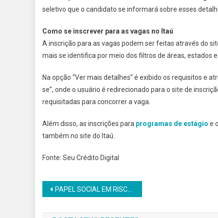
seletivo que o candidato se informará sobre esses detalh
Como se inscrever para as vagas no Itaú
A inscrição para as vagas podem ser feitas através do sit
mais se identifica por meio dos filtros de áreas, estados e 
Na opção “Ver mais detalhes” é exibido os requisitos e at
se”, onde o usuário é redirecionado para o site de inscriç
requisitadas para concorrer a vaga.
Além disso, as inscrições para
programas de estágio
e 
também no site do Itaú.
Fonte: Seu Crédito Digital
Navegação
PAPEL SOCIAL EM RISCO: CÂMARA APROVA FIM DA EXCLUSIVIDADE DO PENHOR DA CAIXA
de