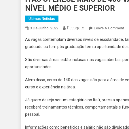
NÍVEL MÉDIO E SUPERIOR
Últimas Notícias
Feebgoto
On
3 De Junho, 2022
Leave A Comment
IT
As vagas contemplam diversos níveis de escolaridade, 
OF
graduado ou tem pós graduação tem a oportunidade de s
MA
DE
São diversas áreas estão inclusas nas vagas abertas, p
40
oportunidades.
VA
DE
Além disso, cerca de 140 das vagas são para a área de 
EM
curso e experiência na área.
E
ES
Já quem deseja ser um estagiário no Itaú, precisa apena
PA
receberá treinamentos técnicos, comportamentais e func
NÍ
MÉ
pessoal.
E
Informações como benefícios e salário não são divulgad
SU