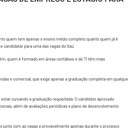
AÚ
tanto quem tem apenas o ensino médio completo quanto quem já é
ERECE
e candidatar para uma das vagas do Itaú.
IS
orém, quem é formado em áreas contábeis e de TI têm mais
0
GAS
vendas e comercial, que exige apenas a graduação completa em qualque
PREGO
TÁGIO
s estar cursando a graduação requisitada. O candidato aprovado
RA
ionais, além de avaliações periódicas e plano de desenvolvimento
VEL
DIO
os junto com as vagas e provavelmente apenas durante o processo
PERIOR