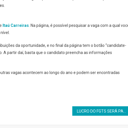
es.
e
Itaú Carreiras
. Na página, é possível pesquisar a vaga com a qual voc
nível.
ribuições da oportunidade, e no final da página tem o botão “candidate-
ão. A partir daí, basta que o candidato preencha as informações
outras vagas acontecem ao longo do ano e podem ser encontradas
LUCRO DO FGTS SERÁ PAGO AOS TRABALHADORES AINDA EM 2022