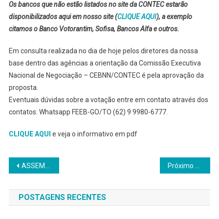
Os bancos que não estão listados no site da CONTEC estarão
disponibilizados aqui em nosso site (
CLIQUE AQUI
), a exemplo
citamos o Banco Votorantim, Sofisa, Bancos Alfa e outros.
Em consulta realizada no dia de hoje pelos diretores da nossa
base dentro das agências a orientação da Comissão Executiva
Nacional de Negociação – CEBNN/CONTEC é pela aprovação da
proposta.
Eventuais dúvidas sobre a votação entre em contato através dos
contatos: Whatsapp FEEB-GO/TO (62) 9 9980-6777.
CLIQUE AQUI
e veja o informativo em pdf
Navegação
ASSEMBLEIA GERAL DEMAIS BANCOS
Próximo post
de
POSTAGENS RECENTES
Post