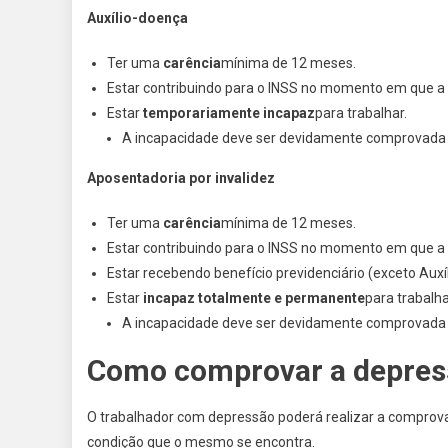
Auxílio-doença
Ter uma
carência
mínima de 12 meses.
Estar contribuindo para o INSS no momento em que a 
Estar
temporariamente incapaz
para trabalhar.
A incapacidade deve ser devidamente comprovada a
Aposentadoria por invalidez
Ter uma
carência
mínima de 12 meses.
Estar contribuindo para o INSS no momento em que a 
Estar recebendo benefício previdenciário (exceto Auxí
Estar
incapaz totalmente e permanente
para trabalha
A incapacidade deve ser devidamente comprovada a
Como comprovar a depress
O trabalhador com depressão poderá realizar a compro
condição que o mesmo se encontra.