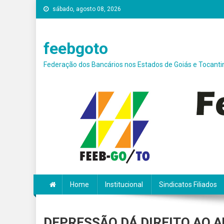
Skip
sábado, agosto 08, 2026
conteúdo
to
content
feebgoto
Federação dos Bancários nos Estados de Goiás e Tocanti
Home
Institucional
Sindicatos Filiados
DEPRESSÃO DÁ DIREITO AO A