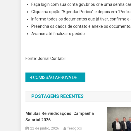
Faça login com sua conta gov.br ou crie uma senha ca
Clique na opção “Agendar Perícia” e depois em “Perícia 
Informe todos os documentos que já tiver, confirme e
Preencha os dados de contato e anexe os documentos 
Avance até finalizar o pedido.
Fonte: Jornal Contábil
Navegação
COMISSÃO APROVA DEDUÇÃO NO IMPOSTO DE RENDA PARA MEDICAMENTOS DE USO CONTÍNUO DE IDOSOS
de
POSTAGENS RECENTES
Post
Minutas Reivindicações: Campanha
Salarial 2026
22 de junho, 2026
feebgoto