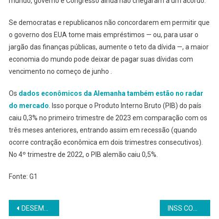
mundo, governo e Congresso ainda não chegaram a um acordo.
Se democratas e republicanos não concordarem em permitir que
o governo dos EUA tome mais empréstimos — ou, para usar o
jargão das finanças públicas, aumente o teto da dívida —, a maior
economia do mundo pode deixar de pagar suas dívidas com
vencimento no começo de junho .
Os
dados econômicos da Alemanha também estão no radar
do mercado
. Isso porque o Produto Interno Bruto (PIB) do país
caiu 0,3% no primeiro trimestre de 2023 em comparação com os
três meses anteriores, entrando assim em recessão (quando
ocorre contração econômica em dois trimestres consecutivos).
No 4º trimestre de 2022, o PIB alemão caiu 0,5%.
Fonte: G1
Navegação
DESEMPREGO SOBE EM 16 UNIDADES DA FEDERAÇÃO NO 1º TRIMESTRE
INSS COMEÇA A PAGAR PRIMEIRA PARCELA DO 13º; VEJA QUEM RECEBE E QUAL É O VALOR