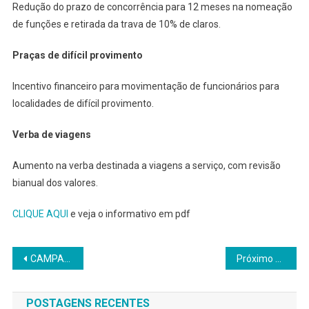
Redução do prazo de concorrência para 12 meses na nomeação
de funções e retirada da trava de 10% de claros.
Praças de difícil provimento
Incentivo financeiro para movimentação de funcionários para
localidades de difícil provimento.
Verba de viagens
Aumento na verba destinada a viagens a serviço, com revisão
bianual dos valores.
CLIQUE AQUI
e veja o informativo em pdf
Navegação
CAMPANHA SALARIAL 2024 SEEB-JATAÍ ESTEVE PRESENTE NAS MESAS DE NEGOCIAÇÕES
Próximo post
de
POSTAGENS RECENTES