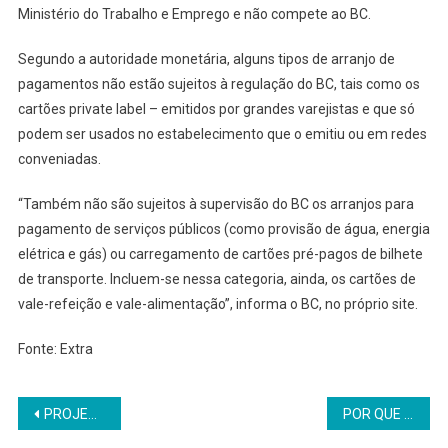
Ministério do Trabalho e Emprego e não compete ao BC.
Segundo a autoridade monetária, alguns tipos de arranjo de
pagamentos não estão sujeitos à regulação do BC, tais como os
cartões private label – emitidos por grandes varejistas e que só
podem ser usados no estabelecimento que o emitiu ou em redes
conveniadas.
“Também não são sujeitos à supervisão do BC os arranjos para
pagamento de serviços públicos (como provisão de água, energia
elétrica e gás) ou carregamento de cartões pré-pagos de bilhete
de transporte. Incluem-se nessa categoria, ainda, os cartões de
vale-refeição e vale-alimentação”, informa o BC, no próprio site.
Fonte: Extra
Navegação
PROJETO GARANTE ESTABILIDADE NO EMPREGO POR SEIS MESES PARA TRABALHADORA QUE DENUNCIA ASSÉDIO
POR QUE OS GOLPES BANCÁRIOS EXPLODIRAM E O QUE FAZER PARA SE PROTEGER